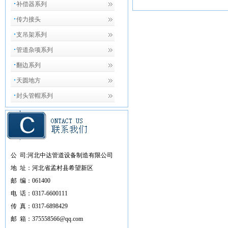
补偿器系列
传力接头
支吊架系列
管道杂项系列
翻边系列
天圆地方
封头管帽系列
公 司:
河北中达管道设备制造有限
公司
地 址：河北省孟村县希望新区
邮 编：061400
电 话：
0317-6600111
传 真：0317-6898429
邮 箱：375558566@qq.com